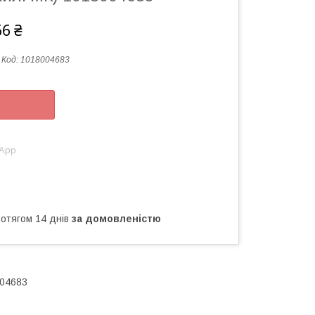
66 ₴
Код:
1018004683
sApp
ротягом 14 днів
за домовленістю
004683