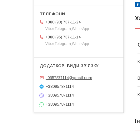
Х
+380 (93) 787-11-24
Viber,Telegram,WhatsApp
+380 (95) 787-11-14
Viber,Telegram,WhatsApp
К
t.0957871114@gmail.com
В
+380957871114
К
+380957871114
+380957871114
І