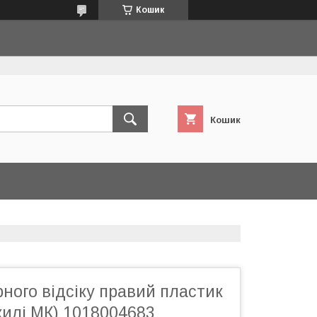
Кошик
Кошик
ного відсіку правий пластик
жилі МК) 1018004683