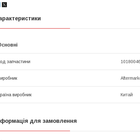
арактеристики
Основні
од запчастини
1018004
иробник
Aftermark
раїна виробник
Китай
нформація для замовлення