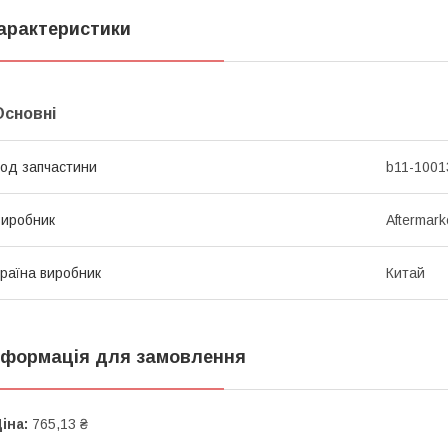
арактеристики
Основні
од запчастини
b11-1001
иробник
Aftermark
раїна виробник
Китай
нформація для замовлення
іна:
765,13 ₴