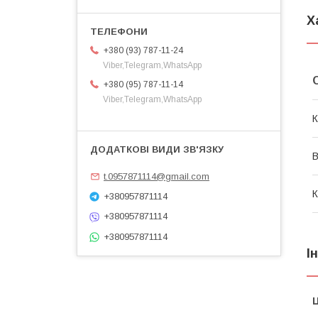
Х
+380 (93) 787-11-24
Viber,Telegram,WhatsApp
+380 (95) 787-11-14
Viber,Telegram,WhatsApp
К
В
t.0957871114@gmail.com
К
+380957871114
+380957871114
+380957871114
І
Ц