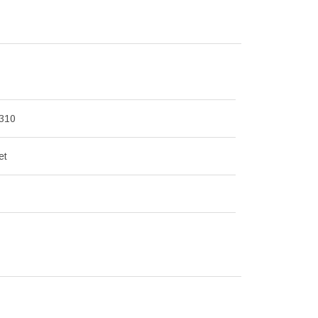
310
et