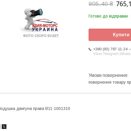
765,
805,40 ₴
Готово до відправки
Купити
+380 (93) 787-11-24
Viber,Telegram,What
повернення товару п
одушка двигуна права B11-1001310