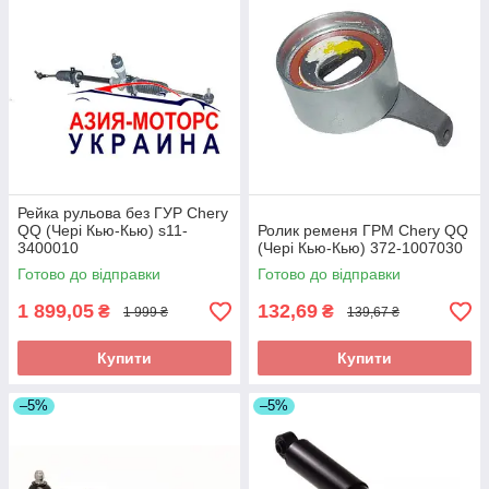
Рейка рульова без ГУР Chery
QQ (Чері Кью-Кью) s11-
Ролик ременя ГРМ Chery QQ
3400010
(Чері Кью-Кью) 372-1007030
Готово до відправки
Готово до відправки
1 899,05
132,69
₴
₴
1 999 ₴
139,67 ₴
Купити
Купити
–5%
–5%