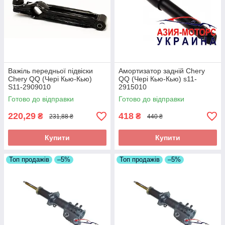
Важіль передньої підвіски
Амортизатор задній Chery
Chery QQ (Чері Кью-Кью)
QQ (Чері Кью-Кью) s11-
S11-2909010
2915010
Готово до відправки
Готово до відправки
220,29
418
₴
₴
231,88 ₴
440 ₴
Купити
Купити
Топ продажів
–5%
Топ продажів
–5%