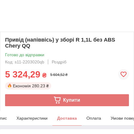
Привід (напіввісь) у зборі R 1,1L без ABS
Chery QQ
Готово до відправки
Код: s11-2203020qb
Роздріб
5 324,29
₴
5 604,52 ₴
Економія
280.23 ₴
Купити
пис
Характеристики
Доставка
Оплата
Умови пове