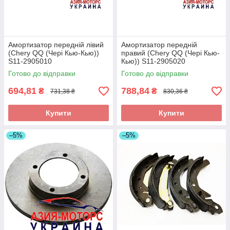
Амортизатор передній лівий
Амортизатор передній
(Chery QQ (Чері Кью-Кью))
правий (Chery QQ (Чері Кью-
S11-2905010
Кью)) S11-2905020
Готово до відправки
Готово до відправки
694,81
788,84
₴
₴
731,38 ₴
830,36 ₴
Купити
Купити
–5%
–5%