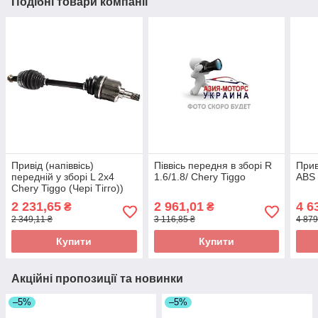
Подібні товари компанії
Привід (напіввісь)
Піввісь передня в зборі R
Прив
передній у зборі L 2x4
1.6/1.8/ Chery Tiggo
ABS 
Chery Tiggo (Чері Тігго))
t11-2203010bc
2 231,65
2 961,01
4 6
₴
₴
2 349,11 ₴
3 116,85 ₴
4 879
Купити
Купити
Акційні пропозиції та новинки
–5%
–5%