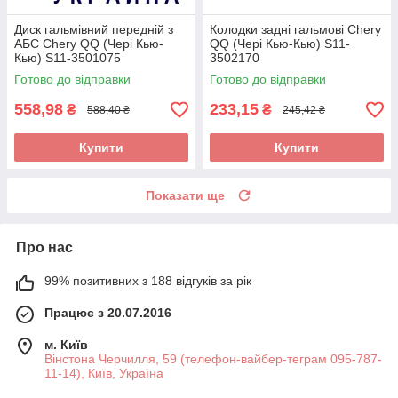
Диск гальмівний передній з
Колодки задні гальмові Chery
АБС Chery QQ (Чері Кью-
QQ (Чері Кью-Кью) S11-
Кью) S11-3501075
3502170
Готово до відправки
Готово до відправки
558,98
233,15
₴
₴
588,40 ₴
245,42 ₴
Купити
Купити
Показати ще
Про нас
99% позитивних з 188 відгуків за рік
Працює з 20.07.2016
м. Київ
Вінстона Черчилля, 59 (телефон-вайбер-теграм 095-787-
11-14), Київ, Україна