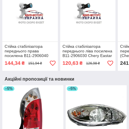
Стійка стабілізатора
Стійка стабілізатора
Стій
переднього права
переднього ліва посилена
пере
посилена B11-2906040
B11-2906030 Chery Eastar
(Che
Chery Eastar
3)) 
144,34
120,63
241
₴
₴
151,94 ₴
126,98 ₴
Акційні пропозиції та новинки
–5%
–5%