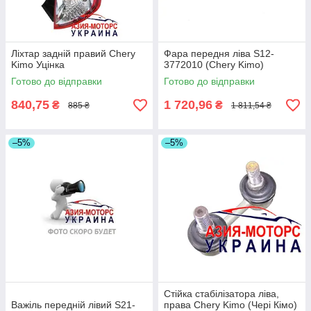
Ліхтар задній правий Chery
Фара передня ліва S12-
Kimo Уцінка
3772010 (Chery Kimo)
Готово до відправки
Готово до відправки
840,75
1 720,96
₴
₴
885 ₴
1 811,54 ₴
–5%
–5%
Стійка стабілізатора ліва,
Важіль передній лівий S21-
права Chery Kimo (Чері Кімо)