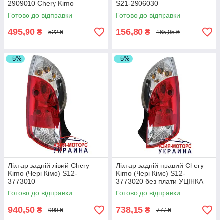
2909010 Chery Kimo
S21-2906030
Готово до відправки
Готово до відправки
495,90
156,80
₴
₴
522 ₴
165,05 ₴
–5%
–5%
Ліхтар задній лівий Chery
Ліхтар задній правий Chery
Kimo (Чері Кімо) S12-
Kimo (Чері Кімо) S12-
3773010
3773020 без плати УЦІНКА
Готово до відправки
Готово до відправки
940,50
738,15
₴
₴
990 ₴
777 ₴