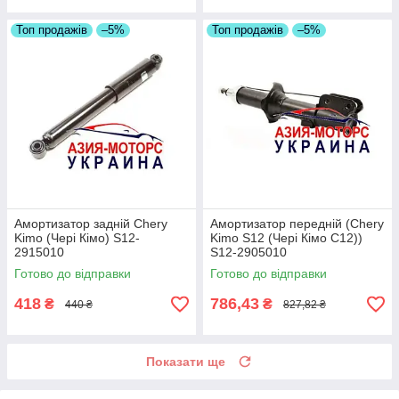
Топ продажів
–5%
Топ продажів
–5%
Амортизатор задній Chery
Амортизатор передній (Chery
Kimo (Чері Кімо) S12-
Kimo S12 (Чері Кімо С12))
2915010
S12-2905010
Готово до відправки
Готово до відправки
418
786,43
₴
₴
440 ₴
827,82 ₴
Показати ще