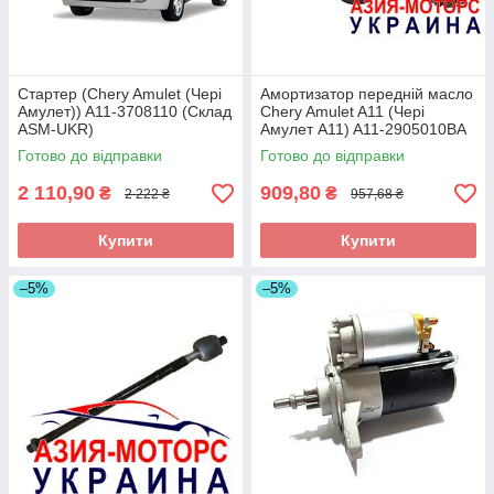
Стартер (Chery Amulet (Чері
Амортизатор передній масло
Амулет)) A11-3708110 (Склад
Chery Amulet A11 (Чері
ASM-UKR)
Амулет А11) A11-2905010BA
(Склад ASM-UKR) Кимико
Готово до відправки
Готово до відправки
2 110,90
909,80
₴
₴
2 222 ₴
957,68 ₴
Купити
Купити
–5%
–5%