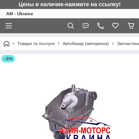
Цены и наличие-нажмите на ссылку!
AM - Ukraine
Товари та послуги
Автобазар (авторинок)
Запчастини
–5%