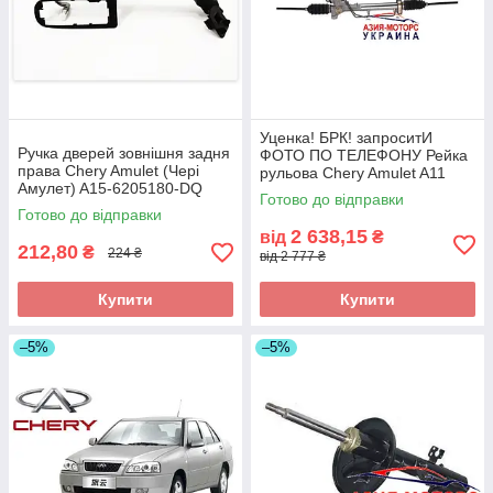
Уценка! БРК! запроситИ
Ручка дверей зовнішня задня
ФОТО ПО ТЕЛЕФОНУ Рейка
права Chery Amulet (Чері
рульова Chery Amulet A11
Амулет) A15-6205180-DQ
(Чері Амулет А11) A11-
Готово до відправки
(Склад ASM-UKR)
3400010B (Склад ASM-UKR)
Готово до відправки
2 638,15
від
₴
212,80
₴
224 ₴
від 2 777 ₴
Купити
Купити
–5%
–5%