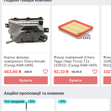
Подібні товари компанії
Корпус фільтра
Фільтр повітряний (Chery
Філь
повітряного Chery Amulet
Tiggo (Чері Тігго)) T11-
1109
(Склад ASM-UKR)
1109111 (Склад ASM-UKR)
М11)
463,60
92,10
102
₴
₴
488 ₴
96,95 ₴
Купити
Купити
Акційні пропозиції та новинки
Топ продажів
–5%
–5%