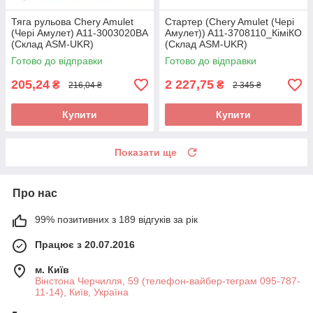
Тяга рульова Chery Amulet
Стартер (Chery Amulet (Чері
(Чері Амулет) A11-3003020BA
Амулет)) A11-3708110_КіміКО
(Склад ASM-UKR)
(Склад ASM-UKR)
Готово до відправки
Готово до відправки
205,24
2 227,75
₴
₴
216,04 ₴
2 345 ₴
Купити
Купити
Показати ще
Про нас
99% позитивних з 189 відгуків за рік
Працює з 20.07.2016
м. Київ
Вінстона Черчилля, 59 (телефон-вайбер-теграм 095-787-
11-14), Київ, Україна