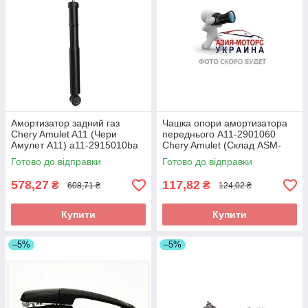
Амортизатор задний газ
Чашка опори амортизатора
Chery Amulet A11 (Чери
переднього A11-2901060
Амулет А11) a11-2915010ba
Chery Amulet (Склад ASM-
(Склад ASM-UKR)
UKR)
Готово до відправки
Готово до відправки
578,27
117,82
₴
₴
608,71 ₴
124,02 ₴
Купити
Купити
–5%
–5%