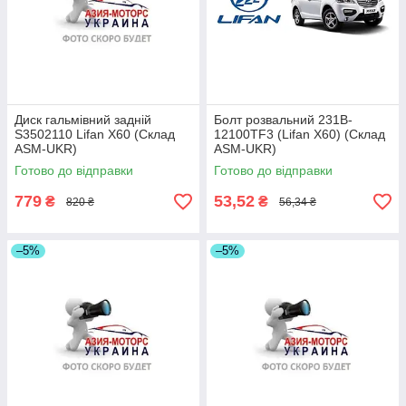
Диск гальмівний задній
Болт розвальний 231B-
S3502110 Lifan X60 (Склад
12100TF3 (Lifan X60) (Склад
ASM-UKR)
ASM-UKR)
Готово до відправки
Готово до відправки
779
53,52
₴
₴
820 ₴
56,34 ₴
–5%
–5%