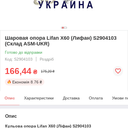
Шаровая опора Lifan X60 (Лифан) S2904103
(Склад ASM-UKR)
Готово до відправки
Код: S2904103
Роздріб
166,44
₴
175,20 ₴
Економія
8.76 ₴
Опис
Характеристики
Доставка
Оплата
Умови п
Опис
Кульова опора Lifan X60 (Ліфан) S2904103