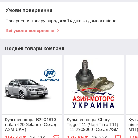
Умови повернення
Повернення товару впродовж 14 днів за домовленістю
Всі умови повернення
Подібні товари компанії
Кульова опора B2904810
Кульова опора Chery
Куль
(Lifan 620 Solano) (Склад
Tiggo T11 (Чері Тігго Т11)
підв
ASM-UKR)
T11-2909060 (Склад ASM-
М11)
UKR)
ASM
166,44
176,89
179
₴
₴
175,20 ₴
186,20 ₴