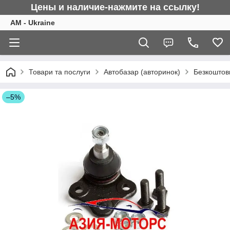
Цены и наличие-нажмите на ссылку!
AM - Ukraine
Товари та послуги
Автобазар (авторинок)
Безкоштовн
–5%