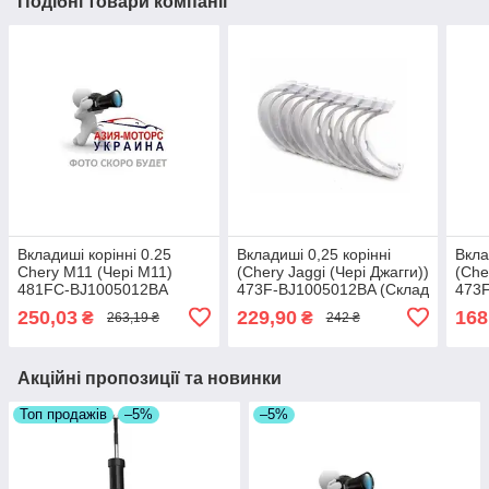
Подібні товари компанії
Вкладиші корінні 0.25
Вкладиші 0,25 корінні
Вкла
Chery M11 (Чері М11)
(Chery Jaggi (Чері Джагги))
(Che
481FC-BJ1005012BA
473F-BJ1005012BA (Склад
473F
(Склад ASM-UKR)
ASM-UKR)
ASM
250,03
229,90
168
₴
₴
263,19 ₴
242 ₴
Акційні пропозиції та новинки
Топ продажів
–5%
–5%