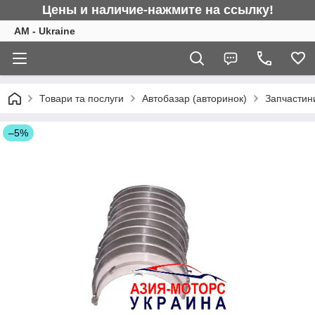
Цены и наличие-нажмите на ссылку!
AM - Ukraine
Товари та послуги
Автобазар (авторинок)
Запчастини
–5%