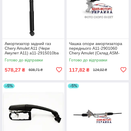
Амортизатор задний газ
Чашка опори амортизатора
Chery Amulet A11 (Чери
переднього A11-2901060
Амулет А11) a11-2915010ba
Chery Amulet (Склад ASM-
(Склад ASM-UKR)
UKR)
Готово до відправки
Готово до відправки
578,27
117,82
₴
₴
608,71 ₴
124,02 ₴
–5%
–5%