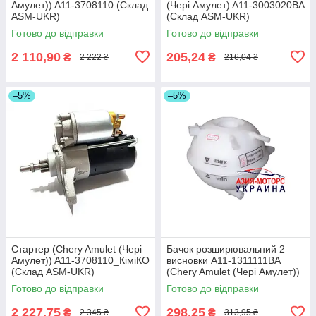
Амулет)) A11-3708110 (Склад
(Чері Амулет) A11-3003020BA
ASM-UKR)
(Склад ASM-UKR)
Готово до відправки
Готово до відправки
2 110,90
205,24
₴
₴
2 222 ₴
216,04 ₴
–5%
–5%
Стартер (Chery Amulet (Чері
Бачок розширювальний 2
Амулет)) A11-3708110_КіміКО
висновки A11-1311111BA
(Склад ASM-UKR)
(Chery Amulet (Чері Амулет))
(Склад ASM-UKR)
Готово до відправки
Готово до відправки
2 227,75
298,25
₴
₴
2 345 ₴
313,95 ₴