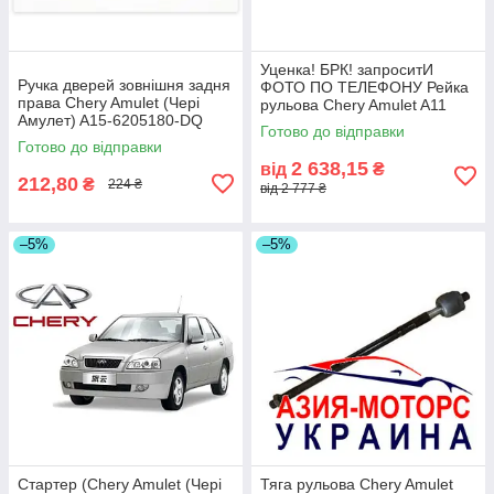
Уценка! БРК! запроситИ
Ручка дверей зовнішня задня
ФОТО ПО ТЕЛЕФОНУ Рейка
права Chery Amulet (Чері
рульова Chery Amulet A11
Амулет) A15-6205180-DQ
(Чері Амулет А11) A11-
Готово до відправки
(Склад ASM-UKR)
3400010B (Склад ASM-UKR)
Готово до відправки
2 638,15
від
₴
212,80
₴
224 ₴
від 2 777 ₴
–5%
–5%
Стартер (Chery Amulet (Чері
Тяга рульова Chery Amulet