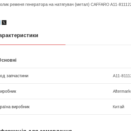
олик ременя генератора на натягувач (метал) CAFFARO A11-811122
арактеристики
Основні
од запчастини
A11-8111
иробник
Aftermark
раїна виробник
Китай