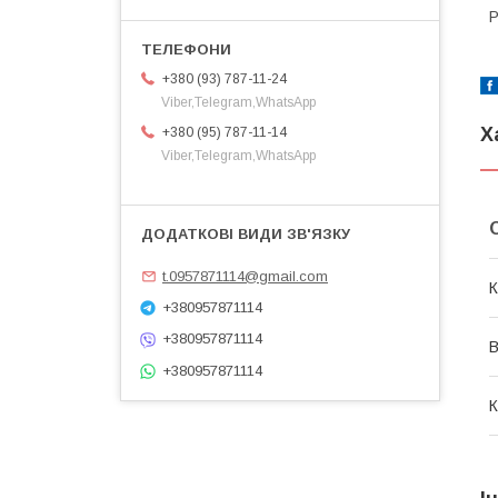
Р
+380 (93) 787-11-24
Viber,Telegram,WhatsApp
Х
+380 (95) 787-11-14
Viber,Telegram,WhatsApp
t.0957871114@gmail.com
К
+380957871114
+380957871114
В
+380957871114
К