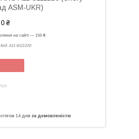
лад ASM-UKR)
10 ₴
лення на сайті — 150 ₴
Код:
A11-8111220
sApp
ротягом 14 днів
за домовленістю