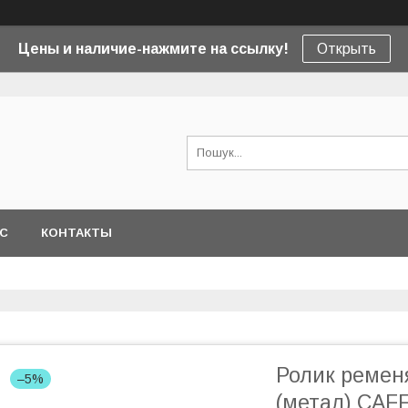
Цены и наличие-нажмите на ссылку!
Открыть
АС
КОНТАКТЫ
Ролик ременя
–5%
(метал) CAF