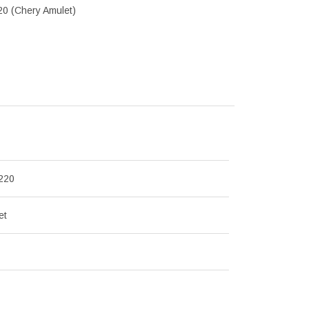
0 (Chery Amulet)
220
et