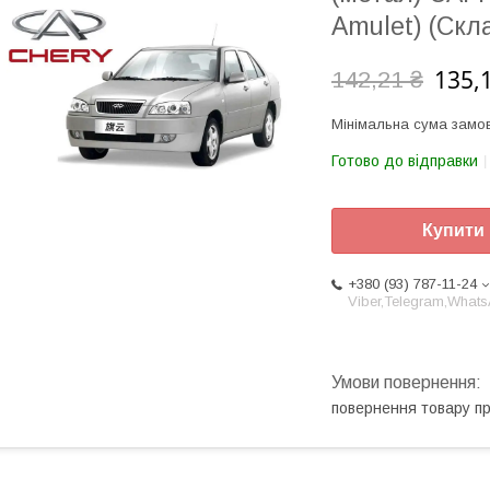
Amulet) (Ск
135,
142,21 ₴
Мінімальна сума замов
Готово до відправки
Купити
+380 (93) 787-11-24
Viber,Telegram,What
повернення товару п