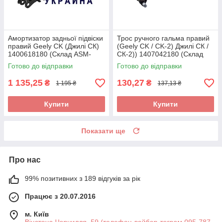
Амортизатор задньої підвіски
Трос ручного гальма правий
правий Geely CK (Джилі СК)
(Geely CK / CK-2) Джилі СК /
1400618180 (Склад ASM-
СК-2)) 1407042180 (Склад
UKR)
ASM-UKR)
Готово до відправки
Готово до відправки
1 135,25
130,27
₴
₴
1 195 ₴
137,13 ₴
Купити
Купити
Показати ще
Про нас
99% позитивних з 189 відгуків за рік
Працює з 20.07.2016
м. Київ