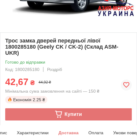
Трос замка дверей передньої лівої
1800285180 (Geely CK / CK-2) (Склад ASM-
UKR)
Готово до відправки
Код: 1800285180
Роздріб
42,67
₴
44,92 ₴
Мінімальна сума замовлення на сайті — 150 ₴
Економія
2.25 ₴
Купити
пис
Характеристики
Доставка
Оплата
Умови пове