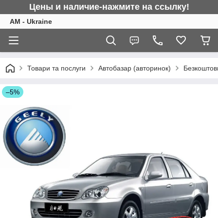
Цены и наличие-нажмите на ссылку!
AM - Ukraine
Товари та послуги
Автобазар (авторинок)
Безкоштовн
–5%