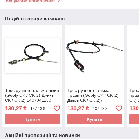
Всі умови повернення
Подібні товари компанії
Трос ручного гальма лівий
Трос ручного гальма
Трос
(Geely CK / CK-2) Джилі
правий (Geely CK / CK-2)
прав
СК / СК-2) 1407041180
Джилі СК / СК-2))
СК) 
(Склад ASM-UKR)
1407042180 (Склад ASM-
ASM
130,27
130,27
130
₴
₴
137,13 ₴
137,13 ₴
UKR)
Купити
Купити
Акційні пропозиції та новинки