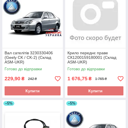
Вал сателітів 3230330406
Крило переднє праве
(Geely CK / CK-2) (Склад
СК1200159180001 (Склад
ASM-UKR)
ASM-UKR)
Готово до відправки
Готово до відправки
229,90
1 676,75
₴
₴
242 ₴
1 765 ₴
Купити
Купити
–5%
–5%