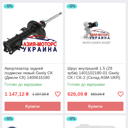
–5%
–5%
Амортизатор задней
Шрус внутрішній 1.5 (29
подвески левый Geely CK
зубів) 1401102180-01 Geely
(Джили СК) 1400616180
CK / CK-2 (Склад ASM-UKR)
(Склад ASM-UKR)
Готово до відправки
Готово до відправки
1 147,12
626,09
₴
₴
1 207,50 ₴
659,04 ₴
Купити
Купити
–5%
–5%