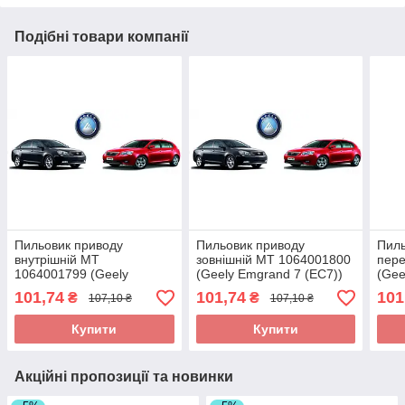
Подібні товари компанії
Пильовик приводу
Пильовик приводу
Пиль
внутрішній MT
зовнішній MT 1064001800
пере
1064001799 (Geely
(Geely Emgrand 7 (EC7))
(Gee
Emgrand 7 (EC7))
(Ск
101,74
101,74
101
₴
₴
107,10 ₴
107,10 ₴
Купити
Купити
Акційні пропозиції та новинки