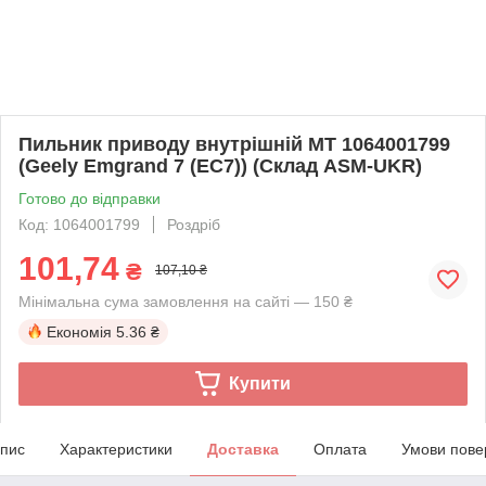
Пильник приводу внутрішній MT 1064001799
(Geely Emgrand 7 (EC7)) (Склад ASM-UKR)
Готово до відправки
Код: 1064001799
Роздріб
101,74
₴
107,10 ₴
Мінімальна сума замовлення на сайті — 150 ₴
Економія
5.36 ₴
Купити
пис
Характеристики
Доставка
Оплата
Умови пове