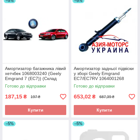
–5%
–5%
Амортизатор багажника лівий
Амортизатор задньої підвіски
хетчбек 1068003240 (Geely
у зборі Geely Emgrand
Emgrand 7 (EC7)) (Склад
EC7/EC7RV 1064001268
ASM-UKR)
(Склад ASM-UKR)
Готово до відправки
Готово до відправки
187,15
653,02
₴
₴
197 ₴
687,39 ₴
Купити
Купити
–5%
–5%