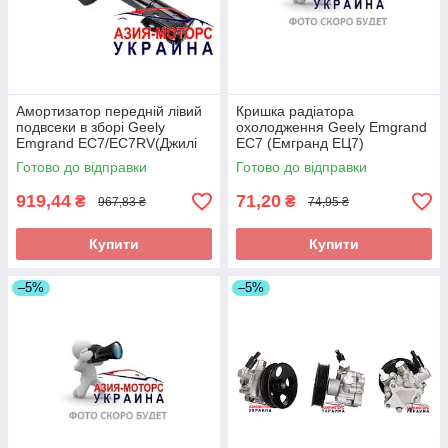
Амортизатор передній лівий
Кришка радіатора
подвсеки в зборі Geely
охолодження Geely Emgrand
Emgrand EC7/EC7RV(Джилі
EC7 (Емгранд ЕЦ7)
емгранд) 1064001256 (Склад
1066001363 (Склад ASM-
Готово до відправки
Готово до відправки
ASM-UKR)
UKR)
919,44
71,20
₴
₴
967,83 ₴
74,95 ₴
Купити
Купити
–5%
–5%