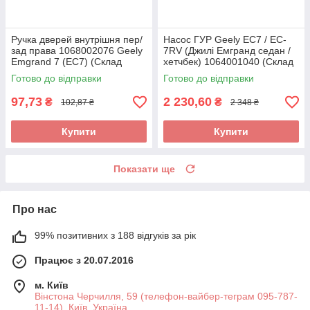
Ручка дверей внутрішня пер/
Насос ГУР Geely EC7 / EC-
зад права 1068002076 Geely
7RV (Джилі Емгранд седан /
Emgrand 7 (EC7) (Склад
хетчбек) 1064001040 (Склад
ASM-UKR)
ASM-UKR)
Готово до відправки
Готово до відправки
97,73
2 230,60
₴
₴
102,87 ₴
2 348 ₴
Купити
Купити
Показати ще
Про нас
99% позитивних з 188 відгуків за рік
Працює з 20.07.2016
м. Київ
Вінстона Черчилля, 59 (телефон-вайбер-теграм 095-787-
11-14), Київ, Україна