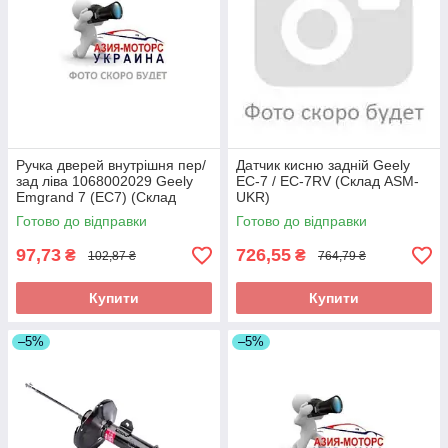
Ручка дверей внутрішня пер/
Датчик кисню задній Geely
зад ліва 1068002029 Geely
EC-7 / EC-7RV (Склад ASM-
Emgrand 7 (EC7) (Склад
UKR)
ASM-UKR)
Готово до відправки
Готово до відправки
97,73
726,55
₴
₴
102,87 ₴
764,79 ₴
Купити
Купити
–5%
–5%