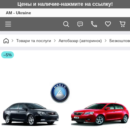
Цены и наличие-нажмите на ссылку!
AM - Ukraine
Товари та послуги
Автобазар (авторинок)
Безкоштовн
–5%