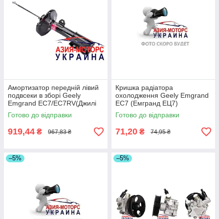
Амортизатор передній лівий
Кришка радіатора
подвсеки в зборі Geely
охолодження Geely Emgrand
Emgrand EC7/EC7RV(Джилі
EC7 (Емгранд ЕЦ7)
емгранд) 1064001256 (Склад
1066001363 (Склад ASM-
Готово до відправки
Готово до відправки
ASM-UKR)
UKR)
919,44
71,20
₴
₴
967,83 ₴
74,95 ₴
–5%
–5%