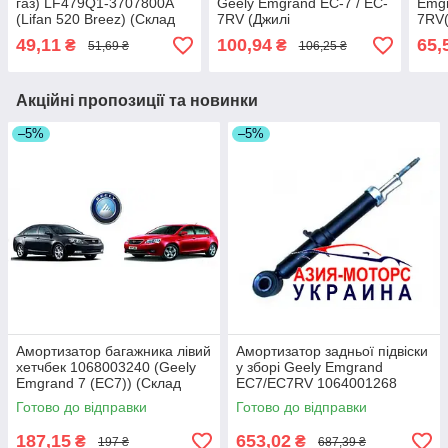
газ) LF479Q1-3707800A
Geely Emgrand EC-7 / EC-
Emgr
(Lifan 520 Breez) (Склад
7RV (Джилі
7RV(
ASM-UKR)
Емгранд)1136000058
1061
49,11
100,94
65,
₴
₴
51,69 ₴
106,25 ₴
(Склад ASM-UKR)
UKR
Акційні пропозиції та новинки
–5%
–5%
Амортизатор багажника лівий
Амортизатор задньої підвіски
хетчбек 1068003240 (Geely
у зборі Geely Emgrand
Emgrand 7 (EC7)) (Склад
EC7/EC7RV 1064001268
ASM-UKR)
(Склад ASM-UKR)
Готово до відправки
Готово до відправки
187,15
653,02
₴
₴
197 ₴
687,39 ₴