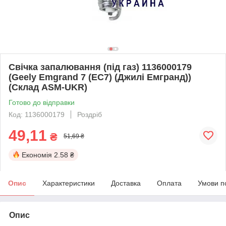
Свічка запалювання (під газ) 1136000179
(Geely Emgrand 7 (EC7) (Джилі Емгранд))
(Склад ASM-UKR)
Готово до відправки
Код: 1136000179
Роздріб
49,11
₴
51,69 ₴
Економія
2.58 ₴
Опис
Характеристики
Доставка
Оплата
Умови п
Опис