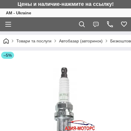
Цены и наличие-нажмите на ссылку!
AM - Ukraine
Товари та послуги
Автобазар (авторинок)
Безкоштовн
–5%