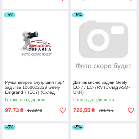
–5%
–5%
Ручка дверей внутрішня пер/
Датчик кисню задній Geely
зад ліва 1068002029 Geely
EC-7 / EC-7RV (Склад ASM-
Emgrand 7 (EC7) (Склад
UKR)
ASM-UKR)
Готово до відправки
Готово до відправки
97,73
726,55
₴
₴
102,87 ₴
764,79 ₴
–5%
–5%