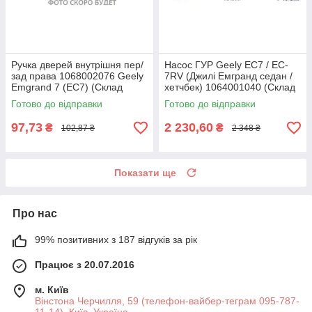
Ручка дверей внутрішня пер/
Насос ГУР Geely EC7 / EC-
зад права 1068002076 Geely
7RV (Джилі Емгранд седан /
Emgrand 7 (EC7) (Склад
хетчбек) 1064001040 (Склад
ASM-UKR)
ASM-UKR)
Готово до відправки
Готово до відправки
97,73
2 230,60
₴
₴
102,87 ₴
2 348 ₴
Показати ще
Про нас
99% позитивних з 187 відгуків за рік
Працює з 20.07.2016
м. Київ
Вінстона Черчилля, 59 (телефон-вайбер-теграм 095-787-