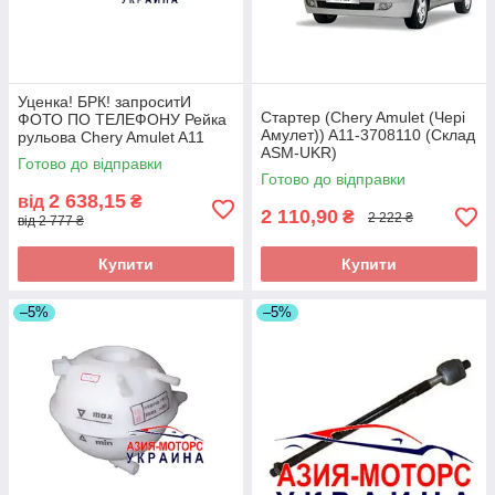
Уценка! БРК! запроситИ
Стартер (Chery Amulet (Чері
ФОТО ПО ТЕЛЕФОНУ Рейка
Амулет)) A11-3708110 (Склад
рульова Chery Amulet A11
ASM-UKR)
(Чері Амулет А11) A11-
Готово до відправки
3400010B (Склад ASM-UKR)
Готово до відправки
2 638,15
від
₴
2 110,90
₴
2 222 ₴
від 2 777 ₴
Купити
Купити
–5%
–5%