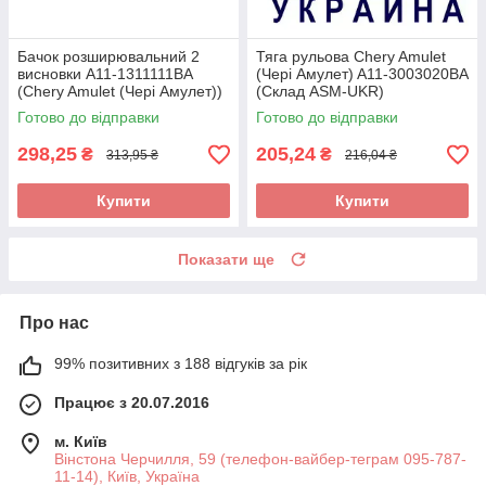
Бачок розширювальний 2
Тяга рульова Chery Amulet
висновки A11-1311111BA
(Чері Амулет) A11-3003020BA
(Chery Amulet (Чері Амулет))
(Склад ASM-UKR)
(Склад ASM-UKR)
Готово до відправки
Готово до відправки
298,25
205,24
₴
₴
313,95 ₴
216,04 ₴
Купити
Купити
Показати ще
Про нас
99% позитивних з 188 відгуків за рік
Працює з 20.07.2016
м. Київ
Вінстона Черчилля, 59 (телефон-вайбер-теграм 095-787-
11-14), Київ, Україна