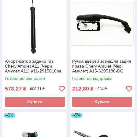
Амортизатор задний газ
Ручка дверей зовнішня задня
Chery Amulet A11 (Чери
права Chery Amulet (Чері
Амулет А11) a11-2915010ba
Амулет) A15-6205180-DQ
(Склад ASM-UKR)
(Склад ASM-UKR)
Готово до відправки
Готово до відправки
578,27
212,80
₴
₴
608,71 ₴
224 ₴
Купити
Купити
–5%
–5%