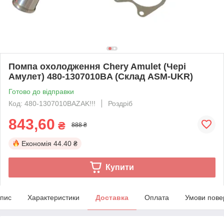
Помпа охолодження Chery Amulet (Чері
Амулет) 480-1307010BA (Склад ASM-UKR)
Готово до відправки
Код: 480-1307010BAZAK!!!
Роздріб
843,60
₴
888 ₴
Економія
44.40 ₴
Купити
пис
Характеристики
Доставка
Оплата
Умови пове