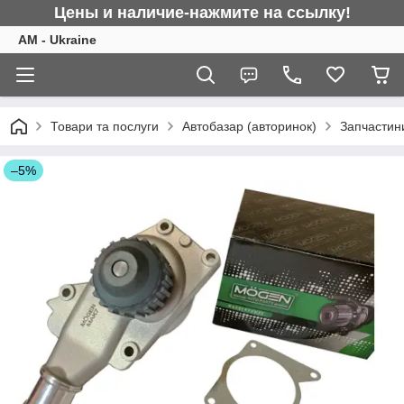
Цены и наличие-нажмите на ссылку!
AM - Ukraine
Товари та послуги
Автобазар (авторинок)
Запчастини
–5%