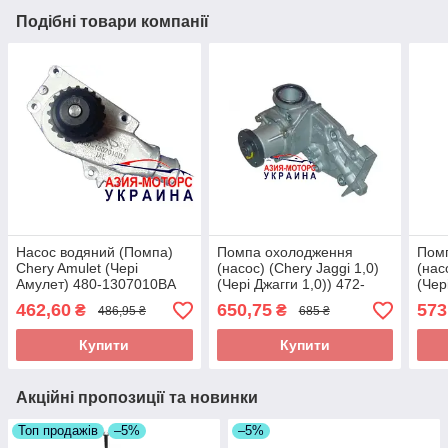
Подібні товари компанії
Насос водяний (Помпа)
Помпа охолодження
Пом
Chery Amulet (Чері
(насос) (Chery Jaggi 1,0)
(нас
Амулет) 480-1307010BA
(Чері Джагги 1,0)) 472-
(Чер
1307010 (Склад ASM-
1307
462,60
650,75
573
₴
₴
486,95 ₴
685 ₴
UKR)
UKR
Купити
Купити
Акційні пропозиції та новинки
Топ продажів
–5%
–5%