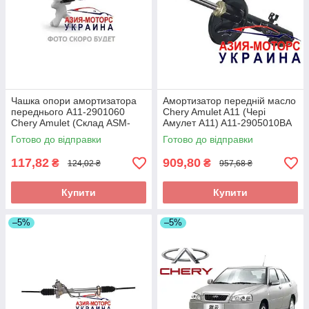
Чашка опори амортизатора
Амортизатор передній масло
переднього A11-2901060
Chery Amulet A11 (Чері
Chery Amulet (Склад ASM-
Амулет А11) A11-2905010BA
UKR)
(Склад ASM-UKR) Кимико
Готово до відправки
Готово до відправки
117,82
909,80
₴
₴
124,02 ₴
957,68 ₴
Купити
Купити
–5%
–5%