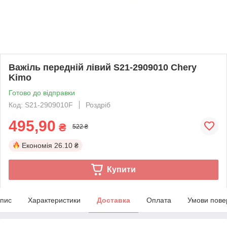
Важіль передній лівий S21-2909010 Chery
Kimo
Готово до відправки
Код: S21-2909010F
Роздріб
495,90
₴
522 ₴
Економія
26.10 ₴
Купити
пис
Характеристики
Доставка
Оплата
Умови пове