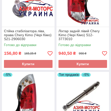
Стійка стабілізатора ліва,
Ліхтар задній лівий Chery
права Chery Kimo (Чері Кімо)
Kimo (Чері Кімо) S12-
S21-2906030
3773010
Готово до відправки
Готово до відправки
156,80
940,50
₴
₴
165,05 ₴
990 ₴
Купити
Купити
–5%
Топ продажів
–5%