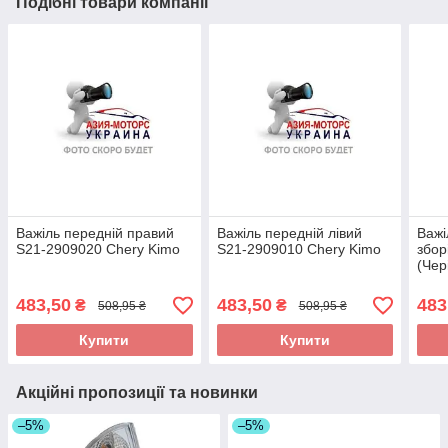
Подібні товари компанії
Важіль передній правий
Важіль передній лівий
Важі
S21-2909020 Chery Kimo
S21-2909010 Chery Kimo
збор
(Чер
(Ск
483,50
483,50
483
₴
₴
508,95 ₴
508,95 ₴
Купити
Купити
Акційні пропозиції та новинки
–5%
–5%