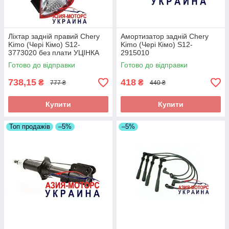
Ліхтар задній правий Chery
Амортизатор задній Chery
Kimo (Чері Кімо) S12-
Kimo (Чері Кімо) S12-
3773020 без плати УЦІНКА
2915010
Готово до відправки
Готово до відправки
738,15
418
₴
₴
777 ₴
440 ₴
Купити
Купити
Топ продажів
–5%
–5%