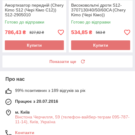
Амортизатор передній (Chery
Високовольтні дроти S12-
Kimo S12 (Чері Кімо С12))
3707130/40/50/60CA (Chery
S12-2905010
Kimo (Чері Кімо))
Готово до відправки
Готово до відправки
786,43
534,85
₴
₴
827,82 ₴
563 ₴
Купити
Купити
Показати ще
Про нас
99% позитивних з 189 відгуків за рік
Працює з 20.07.2016
м. Київ
Вінстона Черчилля, 59 (телефон-вайбер-теграм 095-787-
11-14), Київ, Україна
Контакти