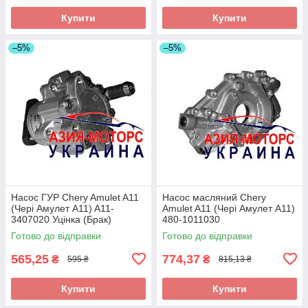
Купити
Купити
–5%
–5%
Насос ГУР Chery Amulet A11
Насос масляний Chery
(Чері Амулет А11) A11-
Amulet A11 (Чері Амулет А11)
3407020 Уцінка (Брак)
480-1011030
Готово до відправки
Готово до відправки
565,25
774,37
₴
₴
595 ₴
815,13 ₴
Купити
Купити