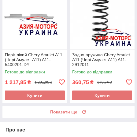
Поріг лівий Chery Amulet A11
Задня пружина Chery Amulet
(Чері Амулет А11) A11-
A11 (Чері Амулет А11) A11-
5400201-DY
2912011
Готово до відправки
Готово до відправки
1 217,85
360,75
₴
₴
1 281,95 ₴
379,74 ₴
Купити
Купити
Показати ще
Про нас