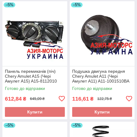
–5%
–5%
Панель перемикачів (піч)
Подушка двигуна передня
Chery Amulet A15 (Чері
Chery Amulet A11 (Чері
Амулет А15) A15-8112010
Амулет А11) A11-1001510BA
Готово до відправки
Готово до відправки
612,84
116,61
₴
₴
645,09 ₴
122,75 ₴
Купити
Купити
–5%
–5%