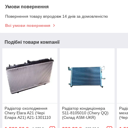
Умови повернення
Повернення товару впродовж 14 днів за домовленістю
Всі умови повернення
Подібні товари компанії
Радіатор охолодження
Радіатор кондиціонера
Раді
Chery Elara A21 (Чері
S11-8105010 (Chery QQ)
меха
Елара А21) A21-1301110
(Склад ASM-UKR)
(Чер
130