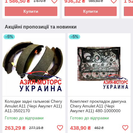
1 586,50
936,32
1 5
₴
₴
1 670 ₴
985,60 ₴
Купити
Купити
Акційні пропозиції та новинки
–5%
–5%
Колодки задні гальмові Chery
Комплект прокладок двигуна
Amulet A11 (Чері Амулет А11)
Chery Amulet A11 (Чері
A11-3502170
Амулет А11) 480-1000000
Готово до відправки
Готово до відправки
263,29
438,90
₴
₴
277,15 ₴
462 ₴