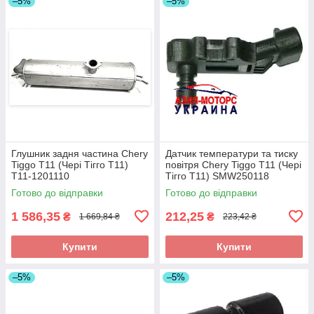
–5%
–5%
Глушник задня частина Chery
Датчик температури та тиску
Tiggo T11 (Чері Тігго Т11)
повітря Chery Tiggo T11 (Чері
T11-1201110
Тігго Т11) SMW250118
Готово до відправки
Готово до відправки
1 586,35
212,25
₴
₴
1 669,84 ₴
223,42 ₴
Купити
Купити
–5%
–5%