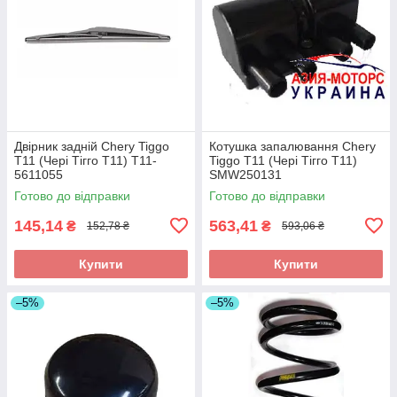
Двірник задній Chery Tiggo
Котушка запалювання Chery
T11 (Чері Тігго Т11) T11-
Tiggo T11 (Чері Тігго Т11)
5611055
SMW250131
Готово до відправки
Готово до відправки
145,14
563,41
₴
₴
152,78 ₴
593,06 ₴
Купити
Купити
–5%
–5%