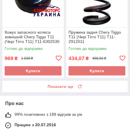
Кожух запасного колеса
Пружина задня Chery Tiggo
зовнішній Chery Tiggo T11
T11 (Чері Тігго Т11) T11-
(Чері Тігго Т11) T11-6302530
2912011
Готово до відправки
Готово до відправки
969
434,07
₴
₴
1 020 ₴
456,92 ₴
Купити
Купити
Показати ще
Про нас
99% позитивних з 188 відгуків за рік
Працює з 20.07.2016