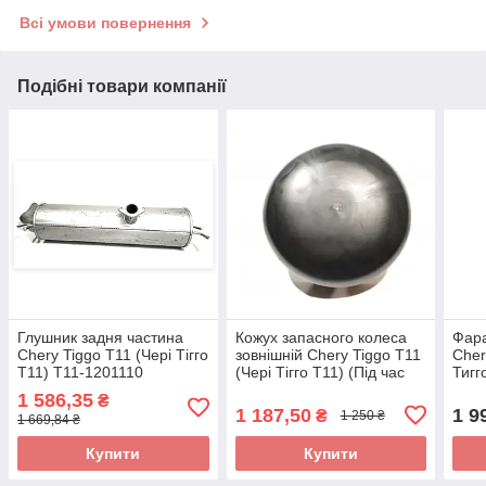
Всі умови повернення
Подібні товари компанії
Глушник задня частина
Кожух запасного колеса
Фар
Chery Tiggo T11 (Чері Тігго
зовнішній Chery Tiggo T11
Cher
Т11) T11-1201110
(Чері Тігго Т11) (Під час
Тигг
замовлення Одеса)
(Ск
1 586,35
₴
(Склад ASM-UKR)
1 187,50
1 9
₴
1 250 ₴
1 669,84 ₴
Купити
Купити