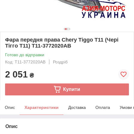
Фара передня права Chery Tiggo T11 (Чері
Тігго Т11) T11-3772020AB
Готово до відправки
Код: T11-3772020AB
Роздріб
2 051
₴
Купити
Опис
Характеристики
Доставка
Оплата
Умови 
Опис