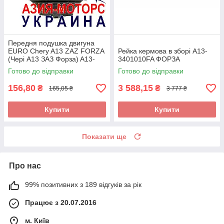
Передня подушка двигуна
EURO Chery A13 ZAZ FORZA
Рейка кермова в зборі A13-
(Чері А13 ЗАЗ Форза) A13-
3401010FA ФОРЗА
1001510FA
Готово до відправки
Готово до відправки
156,80
3 588,15
₴
₴
165,05 ₴
3 777 ₴
Купити
Купити
Показати ще
Про нас
99% позитивних з 189 відгуків за рік
Працює з 20.07.2016
м. Київ