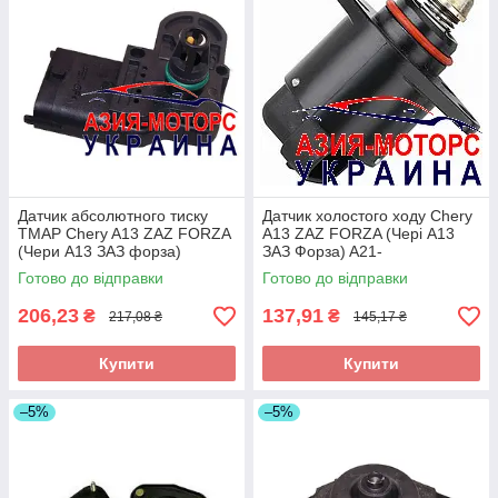
Датчик абсолютного тиску
Датчик холостого ходу Chery
TMAP Chery A13 ZAZ FORZA
A13 ZAZ FORZA (Чері А13
(Чери А13 ЗАЗ форза)
ЗАЗ Форза) A21-
480ED-1008060
BJ1129011DA
Готово до відправки
Готово до відправки
206,23
137,91
₴
₴
217,08 ₴
145,17 ₴
Купити
Купити
–5%
–5%