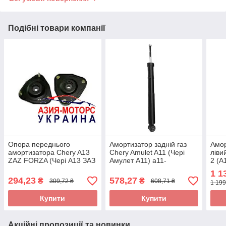
Подібні товари компанії
Опора переднього
Амортизатор задній газ
Амор
амортизатора Chery A13
Chery Amulet A11 (Чері
ліви
ZAZ FORZA (Чері А13 ЗАЗ
Амулет А11) a11-
2 (A
Форза) A13-2901110
2915010ba
J69-
1 1
UKR
294,23
578,27
₴
₴
309,72 ₴
608,71 ₴
1 199
Купити
Купити
Акційні пропозиції та новинки