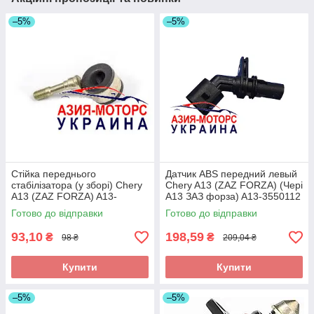
–5%
–5%
Стійка переднього
Датчик ABS передний левый
стабілізатора (у зборі) Chery
Chery A13 (ZAZ FORZA) (Чері
A13 (ZAZ FORZA) A13-
А13 ЗАЗ форза) A13-3550112
2906020
Готово до відправки
Готово до відправки
93,10
198,59
₴
₴
98 ₴
209,04 ₴
Купити
Купити
–5%
–5%