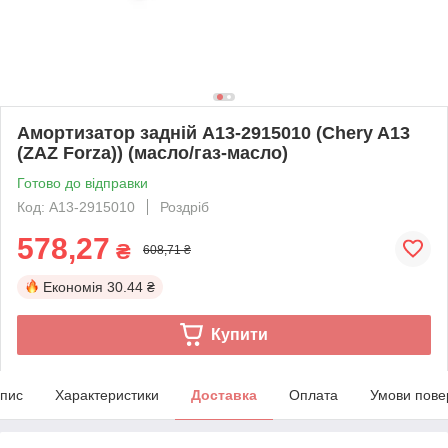
Амортизатор задній A13-2915010 (Chery A13
(ZAZ Forza)) (масло/газ-масло)
Готово до відправки
Код: A13-2915010
Роздріб
578,27
₴
608,71 ₴
Економія
30.44 ₴
Купити
пис
Характеристики
Доставка
Оплата
Умови пове