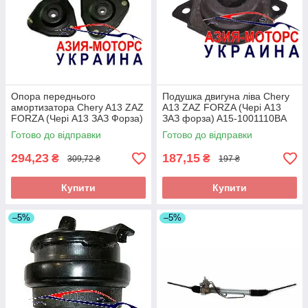
Опора переднього
Подушка двигуна ліва Chery
амортизатора Chery A13 ZAZ
A13 ZAZ FORZA (Чері А13
FORZA (Чері А13 ЗАЗ Форза)
ЗАЗ форза) A15-1001110BA
A13-2901110
Готово до відправки
Готово до відправки
294,23
187,15
₴
₴
309,72 ₴
197 ₴
Купити
Купити
–5%
–5%