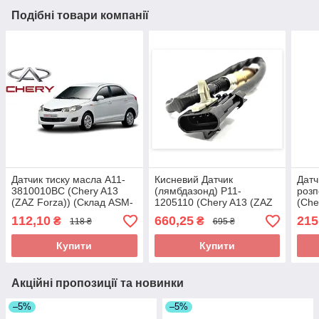
Подібні товари компанії
Датчик тиску масла A11-
Кисневий Датчик
Датч
3810010BC (Chery A13
(лямбдазонд) P11-
розп
(ZAZ Forza)) (Склад ASM-
1205110 (Chery A13 (ZAZ
(Che
UKR)
Forza)) (Склад ASM-UKR)
(Ск
112,10
660,25
215
₴
₴
118 ₴
695 ₴
Купити
Купити
Акційні пропозиції та новинки
–5%
–5%