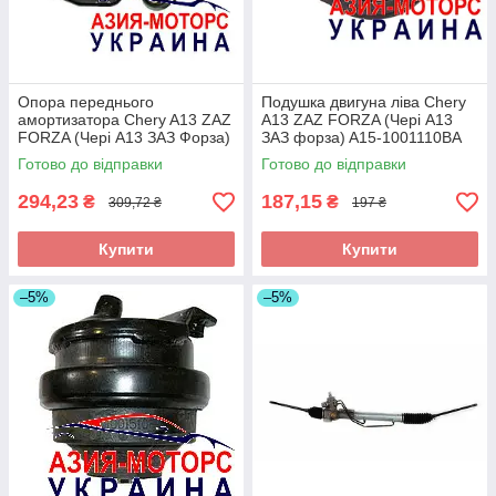
Опора переднього
Подушка двигуна ліва Chery
амортизатора Chery A13 ZAZ
A13 ZAZ FORZA (Чері А13
FORZA (Чері А13 ЗАЗ Форза)
ЗАЗ форза) A15-1001110BA
A13-2901110
Готово до відправки
Готово до відправки
294,23
187,15
₴
₴
309,72 ₴
197 ₴
Купити
Купити
–5%
–5%