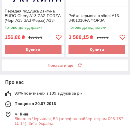
Передня подушка двигуна
EURO Chery A13 ZAZ FORZA
Рейка кермова в зборі A13-
(Чері А13 ЗАЗ Форза) A13-
3401010FA ФОРЗА
1001510FA
Готово до відправки
Готово до відправки
156,80
3 588,15
₴
₴
165,05 ₴
3 777 ₴
Купити
Купити
Показати ще
Про нас
99% позитивних з 189 відгуків за рік
Працює з 20.07.2016
м. Київ
Вінстона Черчилля, 59 (телефон-вайбер-теграм 095-787-
11-14), Київ, Україна