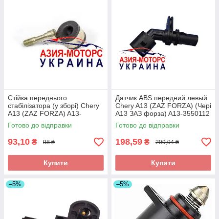
Стійка переднього
Датчик ABS передний левый
стабілізатора (у зборі) Chery
Chery A13 (ZAZ FORZA) (Чері
A13 (ZAZ FORZA) A13-
А13 ЗАЗ форза) A13-3550112
2906020
Готово до відправки
Готово до відправки
93,10
198,59
₴
₴
98 ₴
209,04 ₴
Купити
Купити
–5%
–5%