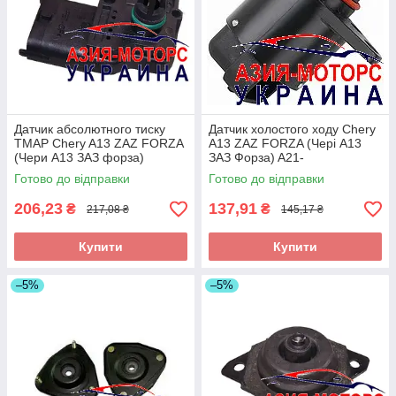
Датчик абсолютного тиску
Датчик холостого ходу Chery
TMAP Chery A13 ZAZ FORZA
A13 ZAZ FORZA (Чері А13
(Чери А13 ЗАЗ форза)
ЗАЗ Форза) A21-
480ED-1008060
BJ1129011DA
Готово до відправки
Готово до відправки
206,23
137,91
₴
₴
217,08 ₴
145,17 ₴
Купити
Купити
–5%
–5%