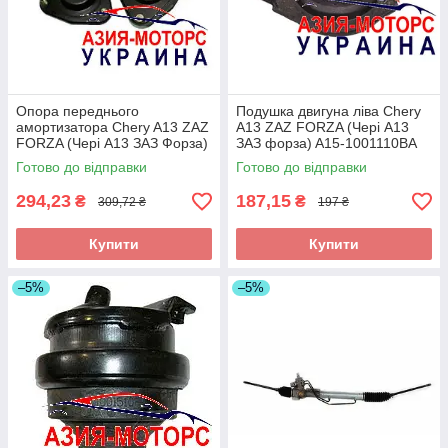
Опора переднього
Подушка двигуна ліва Chery
амортизатора Chery A13 ZAZ
A13 ZAZ FORZA (Чері А13
FORZA (Чері А13 ЗАЗ Форза)
ЗАЗ форза) A15-1001110BA
A13-2901110
Готово до відправки
Готово до відправки
294,23
187,15
₴
₴
309,72 ₴
197 ₴
Купити
Купити
–5%
–5%