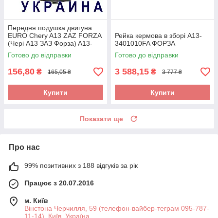
Передня подушка двигуна
EURO Chery A13 ZAZ FORZA
Рейка кермова в зборі A13-
(Чері А13 ЗАЗ Форза) A13-
3401010FA ФОРЗА
1001510FA
Готово до відправки
Готово до відправки
156,80
3 588,15
₴
₴
165,05 ₴
3 777 ₴
Купити
Купити
Показати ще
Про нас
99% позитивних з 188 відгуків за рік
Працює з 20.07.2016
м. Київ
Вінстона Черчилля, 59 (телефон-вайбер-теграм 095-787-
11-14), Київ, Україна