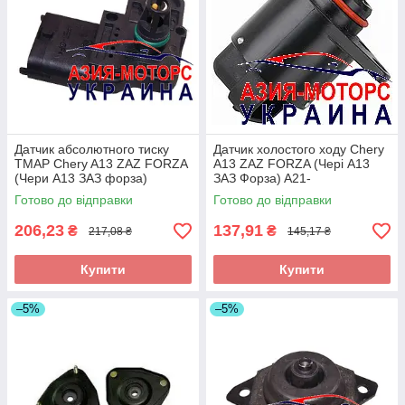
Датчик абсолютного тиску
Датчик холостого ходу Chery
TMAP Chery A13 ZAZ FORZA
A13 ZAZ FORZA (Чері А13
(Чери А13 ЗАЗ форза)
ЗАЗ Форза) A21-
480ED-1008060
BJ1129011DA
Готово до відправки
Готово до відправки
206,23
137,91
₴
₴
217,08 ₴
145,17 ₴
Купити
Купити
–5%
–5%