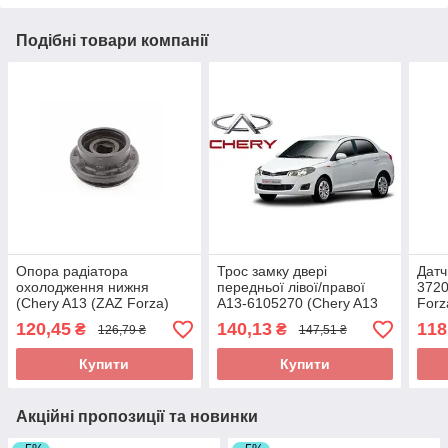
Подібні товари компанії
Опора радіатора
Трос замку двері
Датч
охолодження нижня
передньої лівої/правої
3720
(Chery A13 (ZAZ Forza)
A13-6105270 (Chery A13
Forz
Чері Форза) T11-1301217
(ZAZ Forza))
120,45
140,13
118
₴
₴
126,79 ₴
147,51 ₴
(Склад ASM-UKR)
Купити
Купити
Акційні пропозиції та новинки