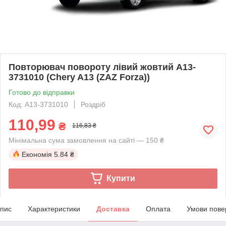
Повторювач повороту лівий жовтий A13-
3731010 (Chery A13 (ZAZ Forza))
Готово до відправки
Код: A13-3731010
Роздріб
110,99
₴
116,83 ₴
Мінімальна сума замовлення на сайті — 150 ₴
Економія
5.84 ₴
Купити
пис
Характеристики
Доставка
Оплата
Умови пове