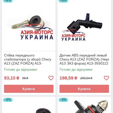
–5%
–5%
Стійка переднього
Датчик ABS передний левый
стабілізатора (у зборі) Chery
Chery A13 (ZAZ FORZA) (Чері
A13 (ZAZ FORZA) A13-
А13 ЗАЗ форза) A13-3550112
2906020
Готово до відправки
Готово до відправки
93,10
198,59
₴
₴
98 ₴
209,04 ₴
Купити
Купити
–5%
–5%