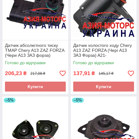
Датчик абсолютного тиску
Датчик холостого ходу Chery
TMAP Chery A13 ZAZ FORZA
A13 ZAZ FORZA (Чері А13
(Чери А13 ЗАЗ форза)
ЗАЗ Форза) A21-
480ED-1008060
BJ1129011DA
Готово до відправки
Готово до відправки
206,23
137,91
₴
₴
217,08 ₴
145,17 ₴
Купити
Купити
–5%
–5%