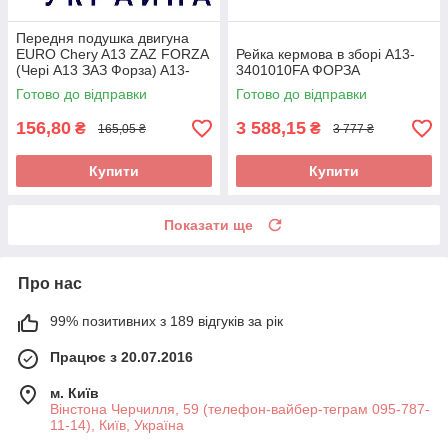
Передня подушка двигуна
EURO Chery A13 ZAZ FORZA
Рейка кермова в зборі A13-
(Чері А13 ЗАЗ Форза) A13-
3401010FA ФОРЗА
1001510FA
Готово до відправки
Готово до відправки
156,80
3 588,15
₴
₴
165,05 ₴
3 777 ₴
Купити
Купити
Показати ще
Про нас
99% позитивних з 189 відгуків за рік
Працює з 20.07.2016
м. Київ
Вінстона Черчилля, 59 (телефон-вайбер-теграм 095-787-
11-14), Київ, Україна