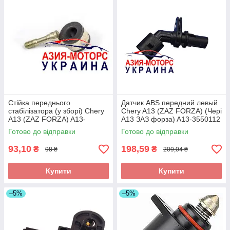
Стійка переднього
Датчик ABS передний левый
стабілізатора (у зборі) Chery
Chery A13 (ZAZ FORZA) (Чері
A13 (ZAZ FORZA) A13-
А13 ЗАЗ форза) A13-3550112
2906020
Готово до відправки
Готово до відправки
93,10
198,59
₴
₴
98 ₴
209,04 ₴
Купити
Купити
–5%
–5%