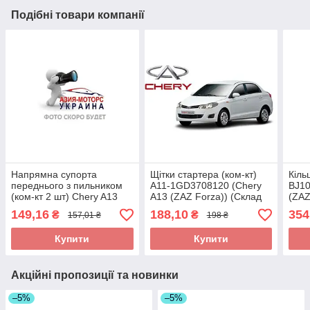
Подібні товари компанії
Напрямна супорта
Щітки стартера (ком-кт)
Кіль
переднього з пильником
A11-1GD3708120 (Chery
BJ10
(ком-кт 2 шт) Chery A13
A13 (ZAZ Forza)) (Склад
(ZAZ
(ZAZ Forza) Чері Форза)
ASM-UKR)
UKR
149,16
188,10
354
₴
₴
157,01 ₴
198 ₴
A13-XLB3501067 (Склад
ASM-UKR)
Купити
Купити
Акційні пропозиції та новинки
–5%
–5%