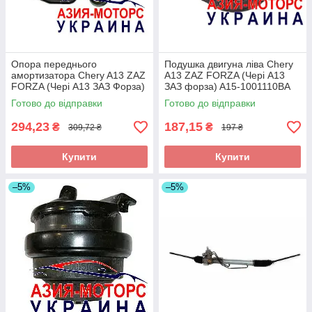
Опора переднього
Подушка двигуна ліва Chery
амортизатора Chery A13 ZAZ
A13 ZAZ FORZA (Чері А13
FORZA (Чері А13 ЗАЗ Форза)
ЗАЗ форза) A15-1001110BA
A13-2901110
Готово до відправки
Готово до відправки
294,23
187,15
₴
₴
309,72 ₴
197 ₴
Купити
Купити
–5%
–5%