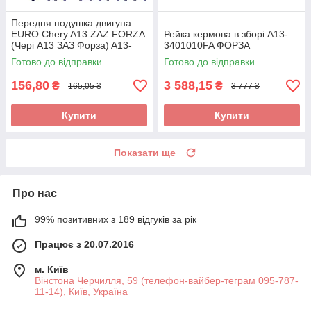
Передня подушка двигуна
EURO Chery A13 ZAZ FORZA
Рейка кермова в зборі A13-
(Чері А13 ЗАЗ Форза) A13-
3401010FA ФОРЗА
1001510FA
Готово до відправки
Готово до відправки
156,80
3 588,15
₴
₴
165,05 ₴
3 777 ₴
Купити
Купити
Показати ще
Про нас
99% позитивних з 189 відгуків за рік
Працює з 20.07.2016
м. Київ
Вінстона Черчилля, 59 (телефон-вайбер-теграм 095-787-
11-14), Київ, Україна