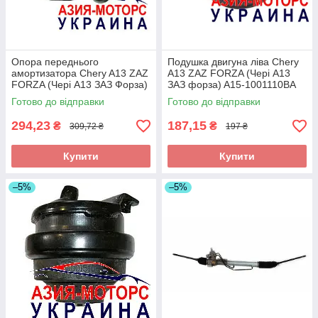
Опора переднього
Подушка двигуна ліва Chery
амортизатора Chery A13 ZAZ
A13 ZAZ FORZA (Чері А13
FORZA (Чері А13 ЗАЗ Форза)
ЗАЗ форза) A15-1001110BA
A13-2901110
Готово до відправки
Готово до відправки
294,23
187,15
₴
₴
309,72 ₴
197 ₴
Купити
Купити
–5%
–5%