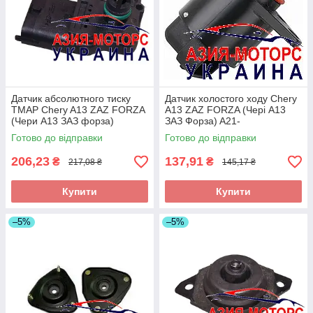
Датчик абсолютного тиску
Датчик холостого ходу Chery
TMAP Chery A13 ZAZ FORZA
A13 ZAZ FORZA (Чері А13
(Чери А13 ЗАЗ форза)
ЗАЗ Форза) A21-
480ED-1008060
BJ1129011DA
Готово до відправки
Готово до відправки
206,23
137,91
₴
₴
217,08 ₴
145,17 ₴
Купити
Купити
–5%
–5%