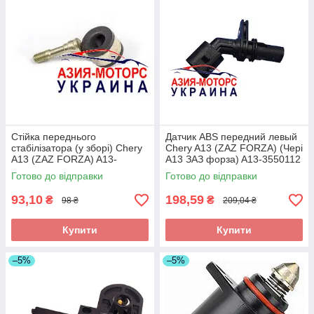
Стійка переднього
Датчик ABS передний левый
стабілізатора (у зборі) Chery
Chery A13 (ZAZ FORZA) (Чері
A13 (ZAZ FORZA) A13-
А13 ЗАЗ форза) A13-3550112
2906020
Готово до відправки
Готово до відправки
93,10
198,59
₴
₴
98 ₴
209,04 ₴
Купити
Купити
–5%
–5%