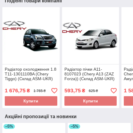
Подібні товари компанії
Радіатор охолодження 1.8
Радіатор пічки A11-
Раді
T11-1301110BA (Chery
8107023 (Chery A13 (ZAZ
Cher
Tiggo) (Склад ASM-UKR)
Forza)) (Склад ASM-UKR)
Амул
(Ск
1 676,75
593,75
1 5
₴
₴
1 765 ₴
625 ₴
Купити
Купити
Акційні пропозиції та новинки
–5%
–5%