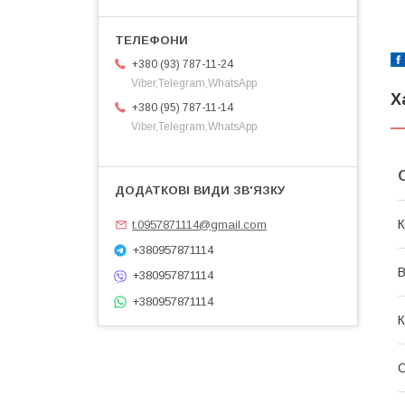
+380 (93) 787-11-24
Viber,Telegram,WhatsApp
Х
+380 (95) 787-11-14
Viber,Telegram,WhatsApp
К
t.0957871114@gmail.com
+380957871114
В
+380957871114
+380957871114
К
С