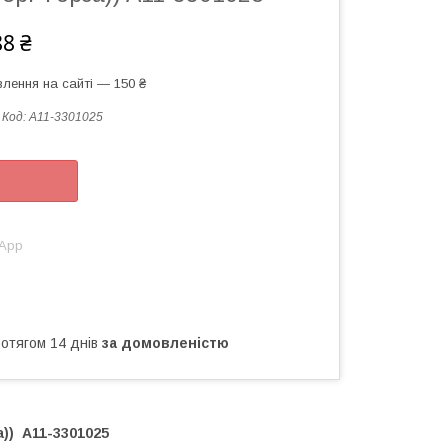
88 ₴
лення на сайті — 150 ₴
Код:
A11-3301025
sApp
ротягом 14 днів
за домовленістю
а)) A11-3301025