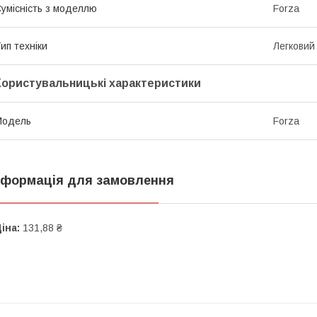
умісність з моделлю
Forza
ип техніки
Легковий
Користувальницькі характеристики
Мoдель
Forza
нформація для замовлення
іна:
131,88 ₴