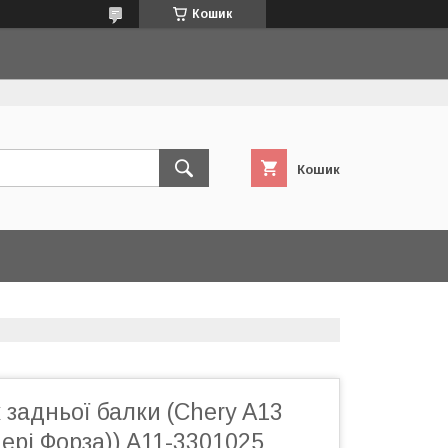
Кошик
Кошик
задньої балки (Chery A13
Чері Форза)) A11-3301025