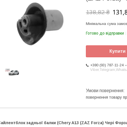
131,
138,82 ₴
Мінімальна сума замов
Готово до відправки
Купити
+380 (93) 787-11-24
Viber,Telegram,What
повернення товару п
айлентблок задньої балки (Chery A13 (ZAZ Forza) Чері Форз