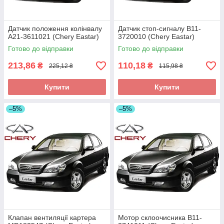
Датчик положення колінвалу
Датчик стоп-сигналу B11-
A21-3611021 (Chery Eastar)
3720010 (Chery Eastar)
Готово до відправки
Готово до відправки
213,86
110,18
₴
₴
225,12 ₴
115,98 ₴
Купити
Купити
–5%
–5%
Клапан вентиляції картера
Мотор склоочисника B11-