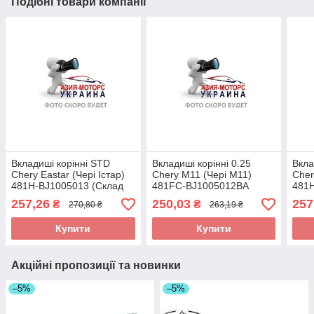
Подібні товари компанії
Вкладиші корінні STD
Вкладиші корінні 0.25
Вкла
Chery Eastar (Чері Істар)
Chery M11 (Чері М11)
Cher
481H-BJ1005013 (Склад
481FC-BJ1005012BA
481
ASM-UKR)
257,26
250,03
257
₴
₴
270,80 ₴
263,19 ₴
Купити
Купити
Акційні пропозиції та новинки
–5%
–5%