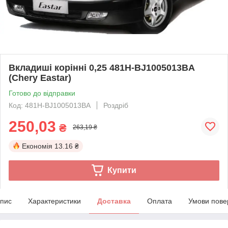
Вкладиші корінні 0,25 481H-BJ1005013BA
(Chery Eastar)
Готово до відправки
Код: 481H-BJ1005013BA
Роздріб
250,03
₴
263,19 ₴
Економія
13.16 ₴
Купити
пис
Характеристики
Доставка
Оплата
Умови пове