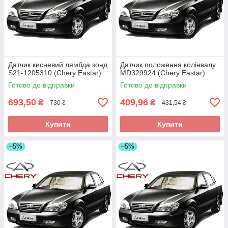
Датчик кисневий лямбда зонд
Датчик положення колінвалу
S21-1205310 (Chery Eastar)
MD329924 (Chery Eastar)
Готово до відправки
Готово до відправки
693,50
409,96
₴
₴
730 ₴
431,54 ₴
Купити
Купити
–5%
–5%