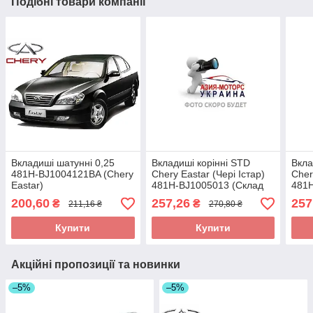
Подібні товари компанії
Вкладиші шатунні 0,25
Вкладиші корінні STD
Вкла
481H-BJ1004121BA (Chery
Chery Eastar (Чері Істар)
Cher
Eastar)
481H-BJ1005013 (Склад
481
ASM-UKR)
200,60
257,26
257
₴
₴
211,16 ₴
270,80 ₴
Купити
Купити
Акційні пропозиції та новинки
–5%
–5%