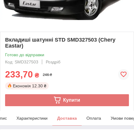
Вкладиші шатунні STD SMD327503 (Chery
Eastar)
Готово до відправки
Код: SMD327503
Роздріб
233,70
₴
246 ₴
Економія
12.30 ₴
Купити
пис
Характеристики
Доставка
Оплата
Умови пове