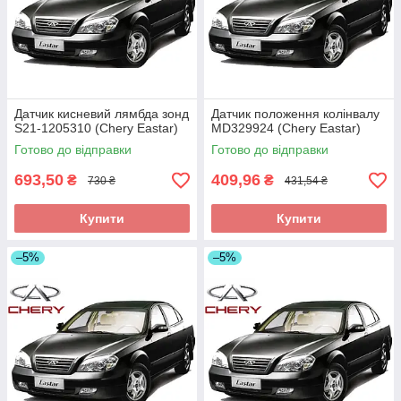
Датчик кисневий лямбда зонд
Датчик положення колінвалу
S21-1205310 (Chery Eastar)
MD329924 (Chery Eastar)
Готово до відправки
Готово до відправки
693,50
409,96
₴
₴
730 ₴
431,54 ₴
Купити
Купити
–5%
–5%