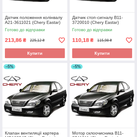
Датчик положення колінвалу
Датчик стоп-сигналу B11-
A21-3611021 (Chery Eastar)
3720010 (Chery Eastar)
Готово до відправки
Готово до відправки
213,86
110,18
₴
₴
225,12 ₴
115,98 ₴
Купити
Купити
–5%
–5%
Клапан вентиляції картера
Мотор склоочисника B11-