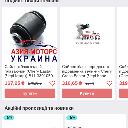
Подібні товари компанії
Сайлентблок задній
Сайлентблок переднього
Сайл
плаваючий (Chery Eastar
підрамника великий Chery
підр
(Чері Істар)) B11-3301050
Cross Eastar (Чері Крос
(Che
Істар) B11-2810070
ASM
167,25
310,65
319
₴
₴
176,05 ₴
327 ₴
Купити
Купити
Акційні пропозиції та новинки
–5%
–5%