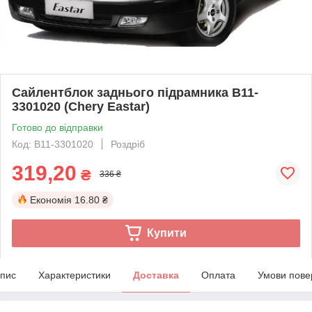
Сайлентблок заднього підрамника B11-
3301020 (Chery Eastar)
Готово до відправки
Код: B11-3301020
Роздріб
319,20
₴
336 ₴
Економія
16.80 ₴
Купити
пис
Характеристики
Доставка
Оплата
Умови пове