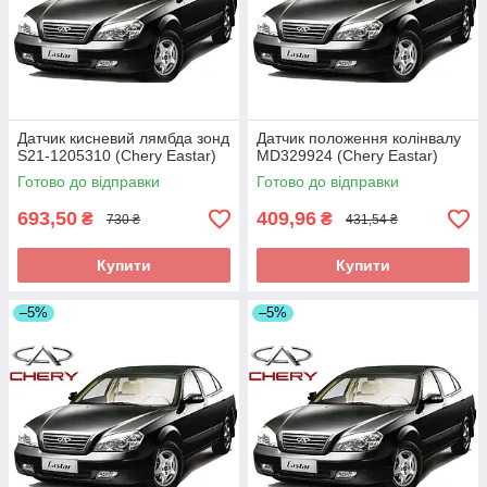
Датчик кисневий лямбда зонд
Датчик положення колінвалу
S21-1205310 (Chery Eastar)
MD329924 (Chery Eastar)
Готово до відправки
Готово до відправки
693,50
409,96
₴
₴
730 ₴
431,54 ₴
Купити
Купити
–5%
–5%