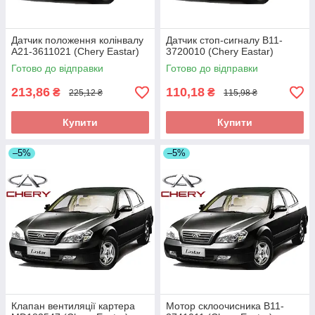
Датчик положення колінвалу
Датчик стоп-сигналу B11-
A21-3611021 (Chery Eastar)
3720010 (Chery Eastar)
Готово до відправки
Готово до відправки
213,86
110,18
₴
₴
225,12 ₴
115,98 ₴
Купити
Купити
–5%
–5%
Клапан вентиляції картера
Мотор склоочисника B11-