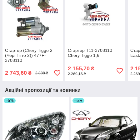
Стартер (Chery Tiggo 2
Стартер T11-3708110
Стар
(Чері Тігго 2)) 477F-
Chery Tiggo 1,6
East
3708110
2 155,70
2 1
₴
2 743,60
₴
2 888 ₴
2 269,16 ₴
2 269
Акційні пропозиції та новинки
–5%
–5%