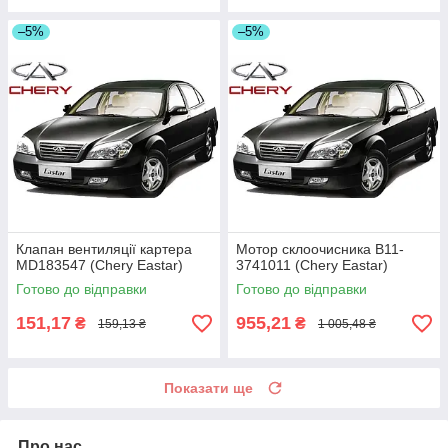
–5%
–5%
Клапан вентиляції картера
Мотор склоочисника B11-
MD183547 (Chery Eastar)
3741011 (Chery Eastar)
Готово до відправки
Готово до відправки
151,17
955,21
₴
₴
159,13 ₴
1 005,48 ₴
Показати ще
Про нас