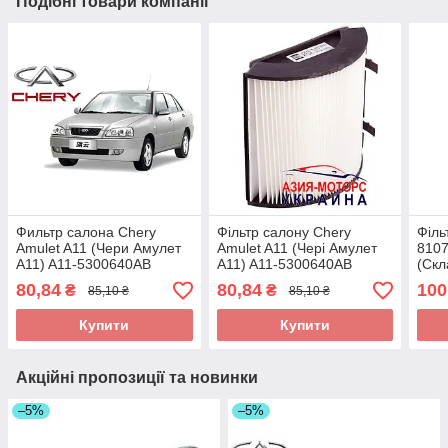
Подібні товари компанії
Фильтр салона Chery
Фільтр салону Chery
Філь
Amulet A11 (Чери Амулет
Amulet A11 (Чері Амулет
8107
А11) A11-5300640AB
А11) A11-5300640AB
(Ск
(Склад ASM-UKR)
80,84
80,84
100
₴
₴
85,10 ₴
85,10 ₴
Купити
Купити
Акційні пропозиції та новинки
–5%
–5%