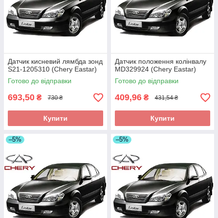
Датчик кисневий лямбда зонд
Датчик положення колінвалу
S21-1205310 (Chery Eastar)
MD329924 (Chery Eastar)
Готово до відправки
Готово до відправки
693,50
409,96
₴
₴
730 ₴
431,54 ₴
Купити
Купити
–5%
–5%