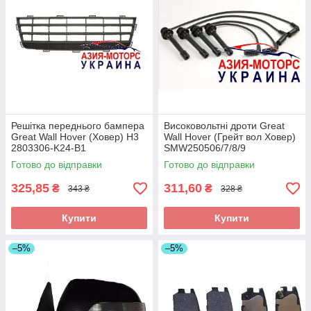
Решітка переднього бампера
Високовольтні дроти Great
Great Wall Hover (Ховер) H3
Wall Hover (Грейт вол Ховер)
2803306-K24-B1
SMW250506/7/8/9
Готово до відправки
Готово до відправки
325,85
311,60
₴
₴
343 ₴
328 ₴
Купити
Купити
–5%
–5%