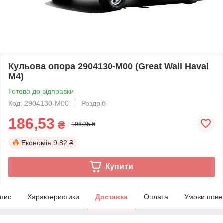
Кульова опора 2904130-M00 (Great Wall Haval
M4)
Готово до відправки
Код: 2904130-M00
Роздріб
186,53
₴
196,35 ₴
Економія
9.82 ₴
Купити
пис
Характеристики
Доставка
Оплата
Умови пове