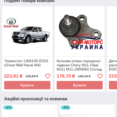
Подібні товари компанії
Термостат 1306100-EG01
Кульова опора передньої
Датч
(Great Wall Haval M4)
підвіски Chery M11 (Чері
расп
М11) M11-2909060 (Склад
EG01
ASM-UKR)
M2, 
223,91
179,70
215
₴
₴
235,69 ₴
189,16 ₴
Купити
Купити
Акційні пропозиції та новинки
–5%
–5%