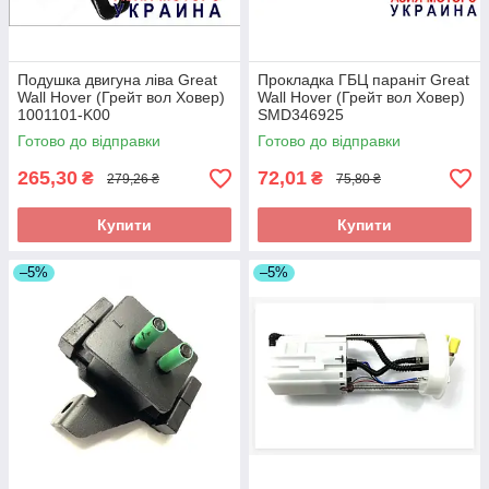
Подушка двигуна ліва Great
Прокладка ГБЦ параніт Great
Wall Hover (Грейт вол Ховер)
Wall Hover (Грейт вол Ховер)
1001101-K00
SMD346925
Готово до відправки
Готово до відправки
265,30
72,01
₴
₴
279,26 ₴
75,80 ₴
Купити
Купити
–5%
–5%