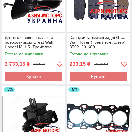
Дзеркало зовнішнє ліве з
Колодки гальмівні задні Great
поворотником Great Wall
Wall Hover (Грейт вол Ховер)
Hover Н3, Н5 (Грейт вол
3502120-K00
Ховер) 8202100-K24
Готово до відправки
Готово до відправки
2 733,15
233,15
₴
₴
2 877 ₴
245,42 ₴
Купити
Купити
–5%
–5%