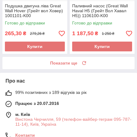
Подушка двигуна ліва Great
Паливний насос (Great Wall
Wall Hover (Грейт вол Ховер)
Haval H5 (Грейт Вол Хавал
1001101-K00
Н5)) 1106100-K00
Готово до відправки
Готово до відправки
265,30
1 187,50
₴
₴
279,26 ₴
1 250 ₴
Купити
Купити
Показати ще
Про нас
99% позитивних з 189 відгуків за рік
Працює з 20.07.2016
м. Київ
Вінстона Черчилля, 59 (телефон-вайбер-теграм 095-787-
11-14), Київ, Україна
Контакти