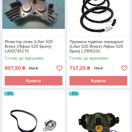
Резистор пічки (Lifan 520
Пружина підвіски передньої
Breez (Ліфан 520 Бриз))
(Lifan 520 Breez) Ліфан 520
LAX3745170
Бриз) L2905101
Готово до відправки
Готово до відправки
807,50
717,25
₴
₴
850 ₴
755 ₴
Купити
Купити
–5%
–5%