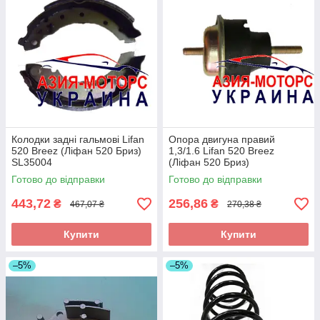
Колодки задні гальмові Lifan
Опора двигуна правий
520 Breez (Ліфан 520 Бриз)
1,3/1.6 Lifan 520 Breez
SL35004
(Ліфан 520 Бриз)
LBA1001420
Готово до відправки
Готово до відправки
443,72
256,86
₴
₴
467,07 ₴
270,38 ₴
Купити
Купити
–5%
–5%