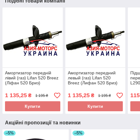
Подібні товари компанії
Амортизатор передній
Амортизатор передний
Підш
лівий (газ) Lifan 520 Breez
левый (газ) Lifan 520
пере
(Ліфан 520 Бриз)
Breez (Лифан 520 Бриз)
L290
LBA2905110
LBA2905110 (Склад ASM-
(Ліф
UKR)
1 135,25
1 135,25
115
₴
₴
1 195 ₴
1 195 ₴
Купити
Купити
Акційні пропозиції та новинки
–5%
–5%