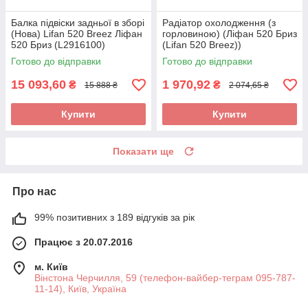
Балка підвіски задньої в зборі
Радіатор охолодження (з
(Нова) Lifan 520 Breez Ліфан
горловиною) (Ліфан 520 Бриз
520 Бриз (L2916100)
(Lifan 520 Breez))
LBA1301000B1
Готово до відправки
Готово до відправки
15 093,60
1 970,92
₴
₴
15 888 ₴
2 074,65 ₴
Купити
Купити
Показати ще
Про нас
99% позитивних з 189 відгуків за рік
Працює з 20.07.2016
м. Київ
Вінстона Черчилля, 59 (телефон-вайбер-теграм 095-787-
11-14), Київ, Україна