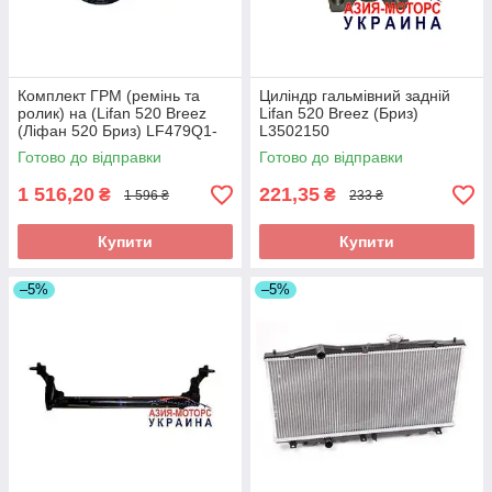
Комплект ГРМ (ремінь та
Циліндр гальмівний задній
ролик) на (Lifan 520 Breez
Lifan 520 Breez (Бриз)
(Ліфан 520 Бриз) LF479Q1-
L3502150
1025016A-K
Готово до відправки
Готово до відправки
1 516,20
221,35
₴
₴
1 596 ₴
233 ₴
Купити
Купити
–5%
–5%